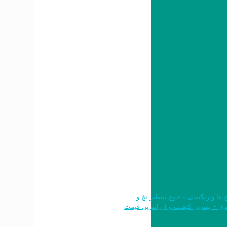
رح ها و رنگبندی – تنوع بینظیر نخ و