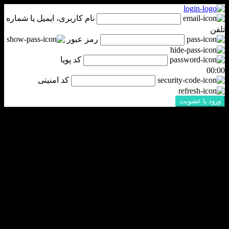
نام کاربری، ایمیل یا شماره
تلفن
رمز عبور
کد پویا
00:00
کد امنیتی