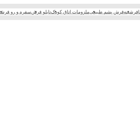
فرشینه
فرش پشم طبیعی
ملزومات اتاق کودک
تابلو فرش
سفره و رو فرش