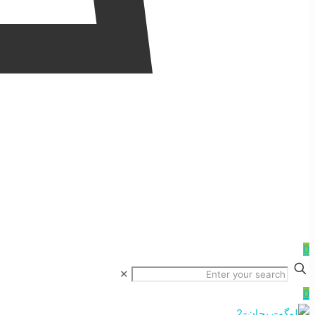
0
✕
0