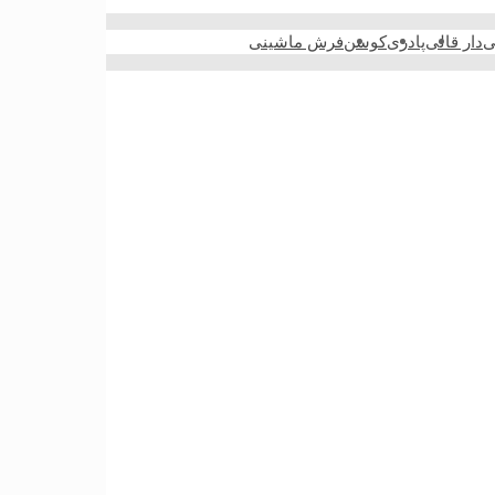
ی
دار قالی
پادری
کوسن
فرش ماشینی