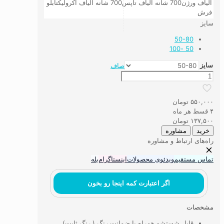
الیاف ورژن
700 شانه الیاف تاپس
700 شانه الیاف اکرولیک
تابلو
فرش
سایز
50-80
50 -100
سایز
صاف
پادری
وینتیج
قرمز
۵۵۰,۰۰۰
تومان
طرح
۴ قسط هر ماه
عشایری
۱۳۷,۵۰۰
تومان
عدد
خرید
مشاوره
راه‌های ارتباط و مشاوره
تماس مستقیم
ویدئوی محصولات
اینستاگرام
بله
اگر اعتبارت کمه اینجا رو بخون
مشخصات
قابل شستشو همراه با ضمانت رنگ ( رنگ ثابت)