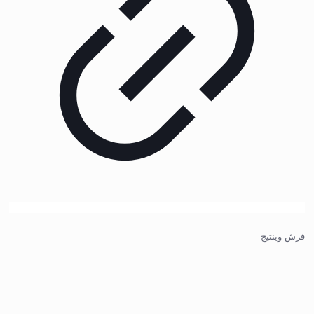
فرش وینتیج