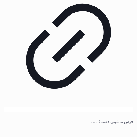
فرش ماشینی دستباف نما