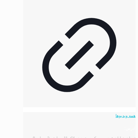
همه ویدیوها
آدرس:
تهران خیابان فردوسی, کوچه تمدن پلاک 11 - طبقه 2 - واحد8