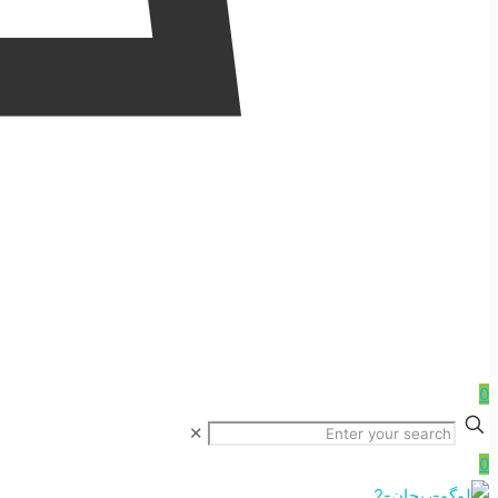
0
✕
0