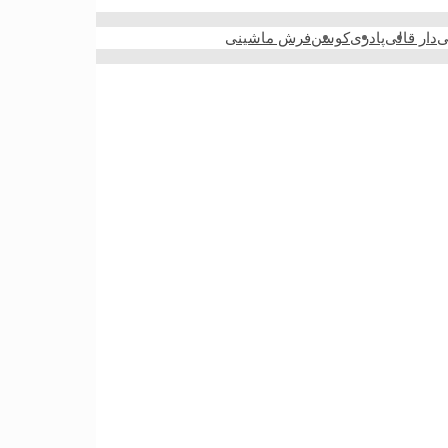
ی
دار قالی
پادری
کوسن
فرش ماشینی