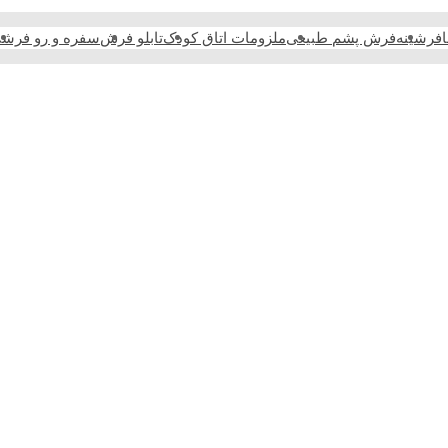
فرشینه
فرش پشم طبیعی
ملزومات اتاق کودک
تابلو فرش
سفره و رو فرش