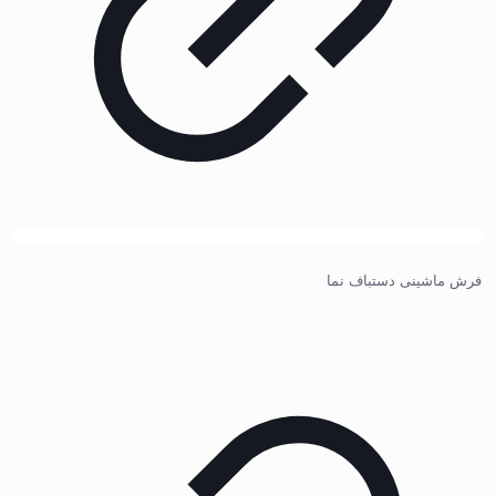
فرش ماشینی دستباف نما