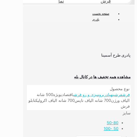
فرش
نما
طبیعی
صفحه نخست
پادری
پادری طرح آسمینا
پادری طرح آسمینا
مشاهده همه تخفیف ها در کانال بله
نوع محصول
فرش
فرشینه
پادری
رومیزی و رو فرشی
اقتصادی
ویژه
500 شانه
الیاف ورژن
700 شانه الیاف تاپس
700 شانه الیاف اکرولیک
تابلو
فرش
سایز
50-80
50 -100