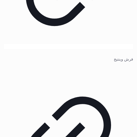
فرش وینتیج