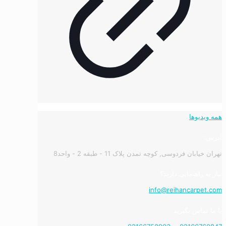
همه ویدیوها
آدرس:
تهران خیابان فردوسی, کوچه تمدن پلاک 11 - طبقه 2 - واحد8
نیاز به راهنمایی دارید؟
info@reihancarpet.com
با ما تماس بگیرید