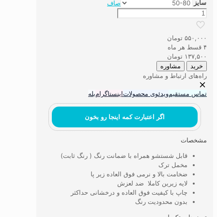
سایز
صاف
پادری
طرح
آسمینا
۵۵۰,۰۰۰
تومان
عدد
۴ قسط هر ماه
۱۳۷,۵۰۰
تومان
خرید
مشاوره
راه‌های ارتباط و مشاوره
تماس مستقیم
ویدئوی محصولات
اینستاگرام
بله
اگر اعتبارت کمه اینجا رو بخون
مشخصات
قابل شستشو همراه با ضمانت رنگ ( رنگ ثابت)
مخمل ترک
ضخامت بالا و نرمی فوق العاده زیر پا
لایه زیرین کاملا ضد لعزش
چاپ با کیفیت فوق العاده و درخشانی حداکثر
بدون محدودیت رنگ