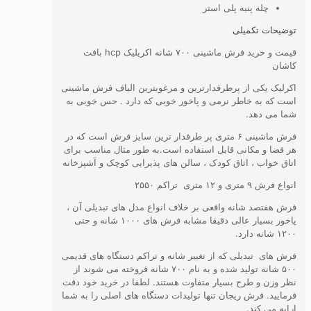
چله پنبه پلی استر
توضیحات تکمیلی
قیمت و خرید فرش ماشینی ۷۰۰ شانه اکریلیک hcp بافت
کاشان
اکرلیک یکی از پرطرفدارترین و مرغوبترین الیاف فرش ماشینی
است که به خاطر نرمی و پاخور خوبی که دارد . حس خوبی به
شما می دهد.
فرش ماشینی ۶ متری پر طرفدار ترین سایز فرش است که در
هر فضا و مکانی قابل استفاده است.به طور مثال مناسب برای
اتاق خواب ، اتاق کودک ، سالن های پذیرایی کوچک و آشپزخانه
انواع فرش ۹ متری و ۱۲ متری تراکم ۲۵۵۰
فرش هفتصد شانه واقعی بر خلاف انواع مدل های تبدیلی آن ،
پاخور بسیار عالی دقیقا مشابه فرش های ۱۰۰۰ شانه و حتی
۱۲۰۰ شانه دارد.
فرش های تبدیلی که از تغییر شانه و تراکم دستگاه های قدیمی
۵۰۰ شانه تولید شده و به نام ۷۰۰ شانه قروخته می شوند از
نظر وزن و طرح بسیار متفاوت هستند. لطفا در خرید خود دقت
فرمایید. فرش ریجان تنها تولیدات دستگاه های اصلی را به شما
ارايه می کند.