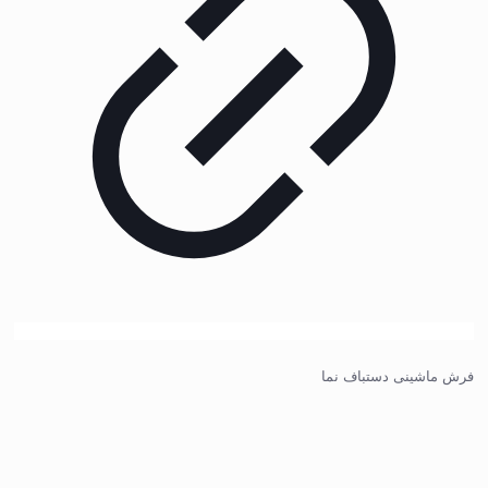
فرش ماشینی دستباف نما