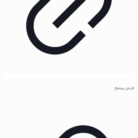
فرش وینتیج