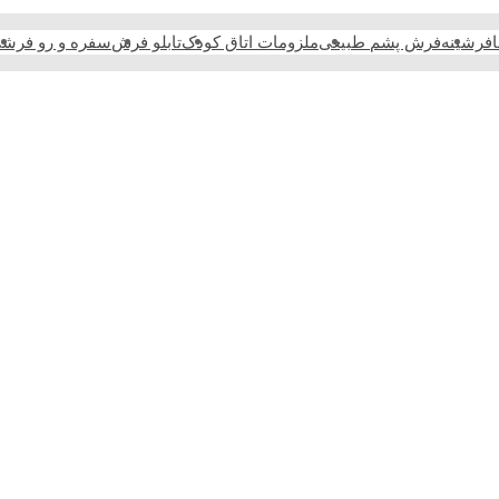
فرشینه
فرش پشم طبیعی
ملزومات اتاق کودک
تابلو فرش
سفره و رو فرش