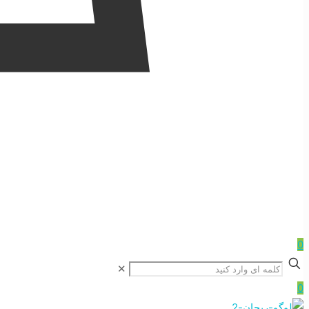
0
✕
0