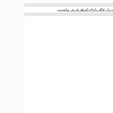
ی
دار قالی
پادری
کوسن
فرش ماشینی