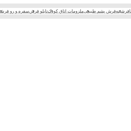
فرشینه
فرش پشم طبیعی
ملزومات اتاق کودک
تابلو فرش
سفره و رو فرش