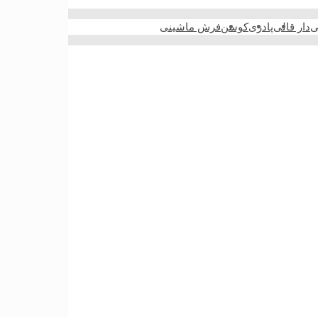
ی
دار قالی
پادری
کوسن
فرش ماشینی