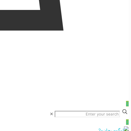
0
✕
0