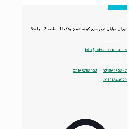
همه ویدیوها
آدرس:
تهران خیابان فردوسی, کوچه تمدن پلاک 11 - طبقه 2 - واحد8
نیاز به راهنمایی دارید؟
info@reihancarpet.com
با ما تماس بگیرید
02166758903
---
02166760847
09121340970