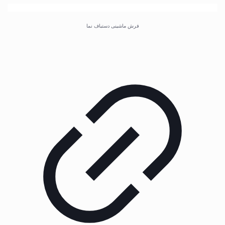
فرش ماشینی دستباف نما