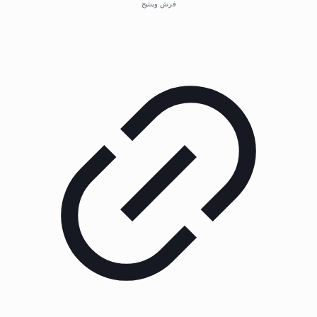
فرش وینتیج