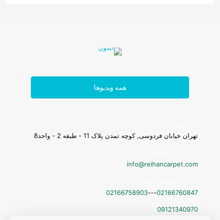
همه ویدیوها
آدرس:
تهران خیابان فردوسی, کوچه تمدن پلاک 11 - طبقه 2 - واحد8
نیاز به راهنمایی دارید؟
info@reihancarpet.com
با ما تماس بگیرید
پادری
02166758903
---
02166760847
09121340970