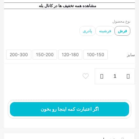
مشاهده همه تخفیف ها در کانال بله
نوع محصول
فرش
فرشینه
پادری
200-300
150-200
120-180
100-150
سایز
فرش
کهنه
نما
فرش ماشینی مدرن
طرح
نصف
جهان
عدد
اگر اعتبارت کمه اینجا رو بخون