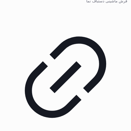
فرش ماشینی دستباف نما