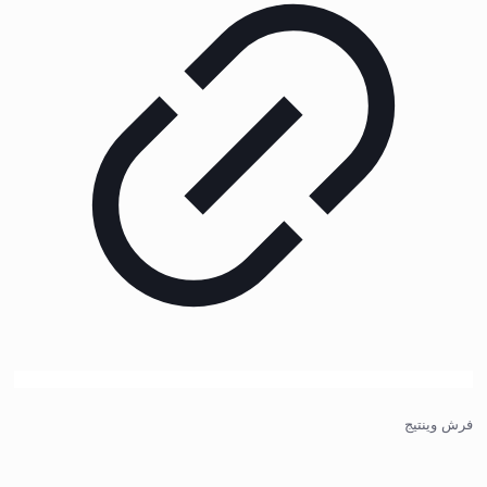
فرش وینتیج