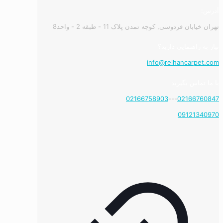
آدرس:
تهران خیابان فردوسی, کوچه تمدن پلاک 11 - طبقه 2 - واحد8
نیاز به راهنمایی دارید؟
info@reihancarpet.com
با ما تماس بگیرید
02166758903
---
02166760847
09121340970