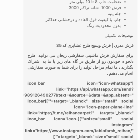
ضخامت خاب 8 تا 10 میلی متر
فرش 1000 شانه تراکم 3000
چله پنبه
چاپ با کیفیت فوق العاده و درخشانی حداکثر
بدون محدودیت رنگ
توضیحات تکمیلی
فرش مدرن | فرش وینتیج طرح عشایری کد 35
برای سفارش فرش ماشینی سفارشی ریحان می توانید طرح
دلخواه خودتون رو از طریق در گاه های زیر با ما به اشتراک
بگذارید ، ما تمام مراحل تولید را برای شما به صورت سفارشی
انجام می دهیم .
[icon_bar icon="icon-whatsapp"
link="https://api.whatsapp.com/send?
phone=989126490277&text=&source=&data=&app_absent="
target="_blanck" size="small" social=""][icon_bar
icon="icon-paper-plane-line"
link="https://t.me/reihancarpet1" target="_blanck"
size="small" social=""][icon_bar icon="icon-
instagram"
link="https://www.instagram.com/tablofarsh_reihan/"
target="_blanck" size="small" social=""]