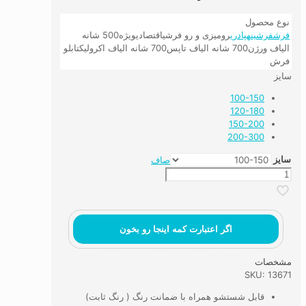
نوع محصول
فرش
فرشینه
پادری
رومیزی و رو فرشی
اقتصادی
ویژه
500 شانه
الیاف ورژن
700 شانه الیاف تاپس
700 شانه الیاف اکرولیک
تابلو
فرش
سایز
100-150
120-180
150-200
200-300
سایز
صاف
فرش
وینتیج
طرح
عشایری
کد
اگر اعتبارت کمه اینجا رو بخون
35
عدد
مشخصات
SKU: 13671
قابل شستشو همراه با ضمانت رنگ ( رنگ ثابت)