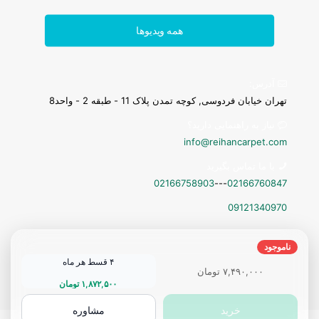
همه ویدیوها
تابلوفرش فرانسوی
آدرس:
تهران خیابان فردوسی, کوچه تمدن پلاک 11 - طبقه 2 - واحد8
نیاز به راهنمایی دارید؟
info@reihancarpet.com
با ما تماس بگیرید
02166758903
---
02166760847
09121340970
ناموجود
۴ قسط هر ماه
۷,۴۹۰,۰۰۰
تومان
۱,۸۷۲,۵۰۰
تومان
خرید
مشاوره