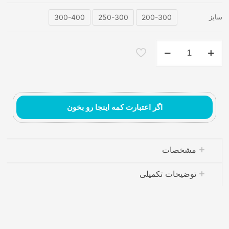
300-400
250-300
200-300
سایز
فرش
ماشینی
۷۰۰
شانه
کد139
عدد
اگر اعتبارت کمه اینجا رو بخون
فرش ماشینی مدرن
مشخصات
توضیحات تکمیلی