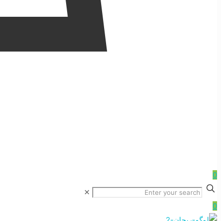
0
✕
0