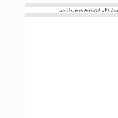
ی
دار قالی
پادری
کوسن
فرش ماشینی