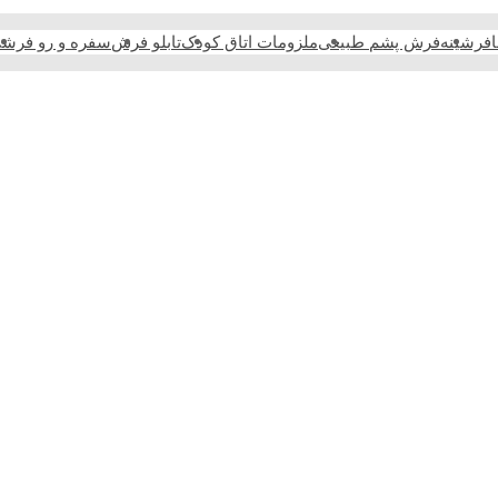
فرشینه
فرش پشم طبیعی
ملزومات اتاق کودک
تابلو فرش
سفره و رو فرش