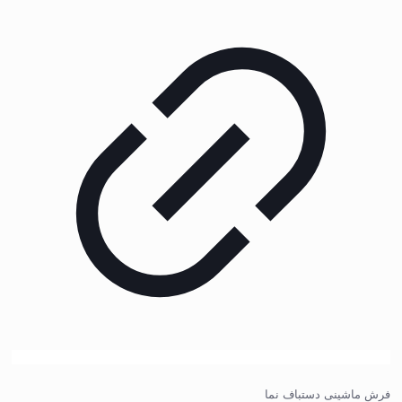
فرش ماشینی دستباف نما