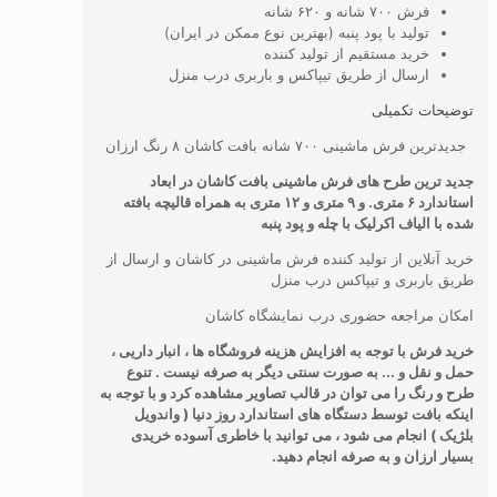
فرش ۷۰۰ شانه و ۶۲۰ شانه
تولید با پود پنبه (بهترین نوع ممکن در ایران)
خرید مستقیم از تولید کننده
ارسال از طریق تیپاکس و باربری درب منزل
توضیحات تکمیلی
جدیدترین فرش ماشینی ۷۰۰ شانه بافت کاشان ۸ رنگ ارزان
جدید ترین طرح های فرش ماشینی بافت کاشان در ابعاد
استاندارد ۶ متری. و ۹ متری و ۱۲ متری به همراه قالیچه بافته
شده با الیاف اکرلیک با چله و پود پنبه
خرید آنلاین از تولید کننده فرش ماشینی در کاشان و ارسال از
طریق باربری و تیپاکس درب منزل
امکان مراجعه حضوری درب نمایشگاه کاشان
خرید فرش با توجه به افزایش هزینه فروشگاه ها ، انبار داریی ،
حمل و نقل و ... به صورت سنتی دیگر به صرفه نیست . تنوع
طرح و رنگ را می توان در قالب تصاویر مشاهده کرد و با توجه به
اینکه بافت توسط دستگاه های استاندارد روز دنیا ( واندویل
بلژیک ) انجام می شود ، می توانید با خاطری آسوده خریدی
بسیار ارزان و به صرفه انجام دهید.