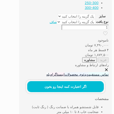
250-300
300-400
سایز
نوع بافت
صاف
فرش
ماشینی
۷۰۰
ناموجود
شانه
۷,۴۹۰,۰۰۰
تومان
کد23
۴ قسط هر ماه
عدد
۱,۸۷۲,۵۰۰
تومان
خرید
مشاوره
راه‌های ارتباط و مشاوره
تماس مستقیم
ویدئوی محصولات
اینستاگرام
بله
اگر اعتبارت کمه اینجا رو بخون
مشخصات
قابل شستشو همراه با ضمانت رنگ ( رنگ ثابت)
ضخامت خاب ۸ تا ۱۰ میلی متر