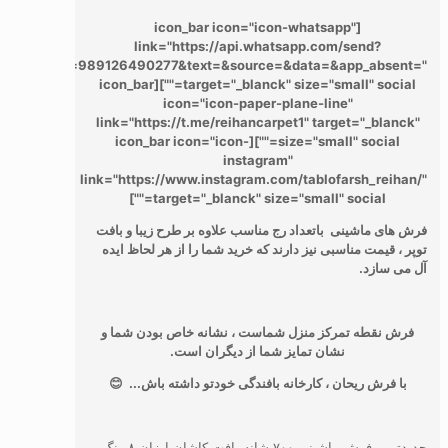
[icon_bar icon="icon-whatsapp"
link="https://api.whatsapp.com/send?
phone=989126490277&text=&source=&data=&app_absent="
target="_blanck" size="small" social=""][icon_bar
icon="icon-paper-plane-line"
link="https://t.me/reihancarpet1" target="_blanck"
size="small" social=""][icon_bar icon="icon-
instagram"
link="https://www.instagram.com/tablofarsh_reihan/"
target="_blanck" size="small" social=""]
فرش های ماشینی باتعداد رج مناسب علاوه بر طرح زیبا و بافت
توپر ، قیمت مناسبی نیز دارند که خرید شما را از هر لحاظ ایده
آل می سازد.
فرش نقطه تمرکز منزل شماست ، نشانه خاص بودن شما و
نشان تمایز شما از دیگران است.
با فرش ریحان ، کارخانه بافندگی خودتو داشته باش... 😊
جدیدترین فرش ماشینی ۷۰۰ شانه بافت کاشان ارزان ۸ رنگ