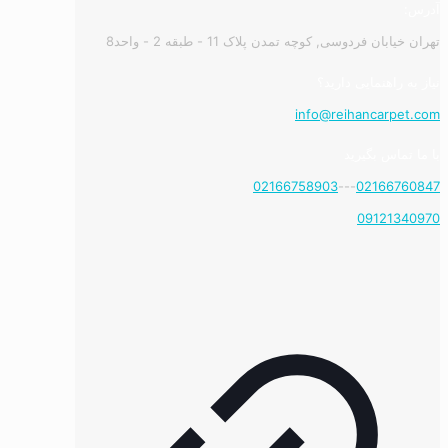
آدرس:
تهران خیابان فردوسی, کوچه تمدن پلاک 11 - طبقه 2 - واحد8
نیاز به راهنمایی دارید؟
info@reihancarpet.com
با ما تماس بگیرید
02166758903
---
02166760847
09121340970