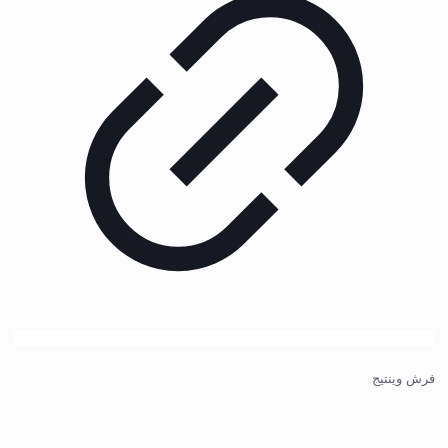
فرش وینتیج