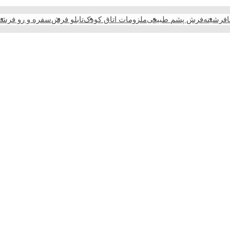
فرشینه
فرش پشم طبیعی
ملزومات اتاق کودک
تابلو فرش
سفره و رو فرش