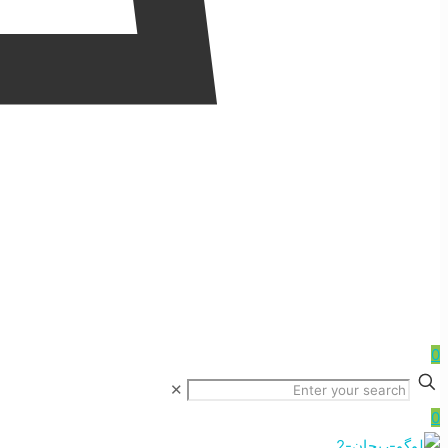
0
✕
0