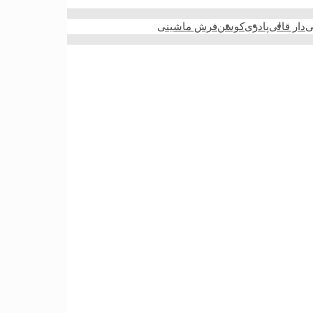
ی
دار قالی
پادری
کوسن
فرش ماشینی