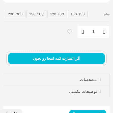
200-300
150-200
120-180
100-150
سایز
فرشینه
کودک
زندگی
رویای
سبز
عدد
اگر اعتبارت کمه اینجا رو بخون
فرش ماشینی مدرن
مشخصات
توضیحات تکمیلی