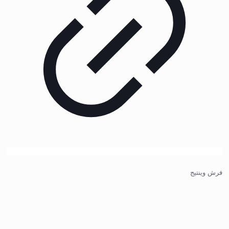
فرش وینتیج