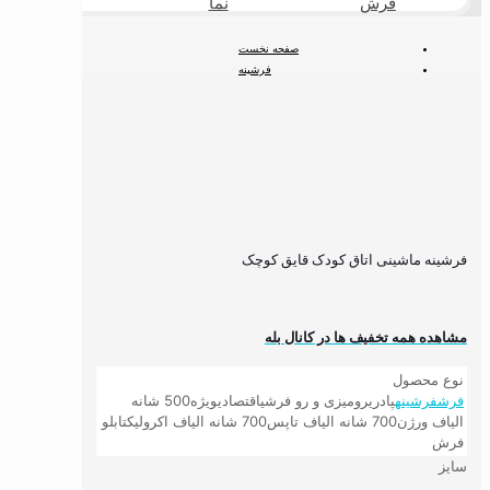
فرش
نما
طبیعی
صفحه نخست
فرشینه
فرشینه کودک
فرشینه اتاق کودک مدرن
فرشینه ماشینی اتاق کودک قایق کوچک
فرشینه ماشینی اتاق کودک قایق کوچک
مشاهده همه تخفیف ها در کانال بله
نوع محصول
فرش
فرشینه
پادری
رومیزی و رو فرشی
اقتصادی
ویژه
500 شانه
الیاف ورژن
700 شانه الیاف تاپس
700 شانه الیاف اکرولیک
تابلو
فرش
سایز