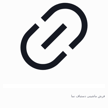
فرش ماشینی دستباف نما