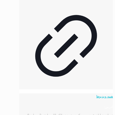
همه ویدیوها
آدرس:
تهران خیابان فردوسی, کوچه تمدن پلاک 11 - طبقه 2 - واحد8