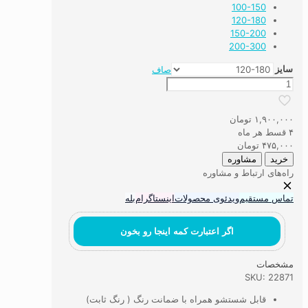
100-150
120-180
150-200
200-300
سایز
صاف
فرشینه
ماشینی
اتاق
۱,۹۰۰,۰۰۰
تومان
کودک
۴ قسط هر ماه
قایق
۴۷۵,۰۰۰
تومان
کوچک
خرید
مشاوره
عدد
راه‌های ارتباط و مشاوره
تماس مستقیم
ویدئوی محصولات
اینستاگرام
بله
اگر اعتبارت کمه اینجا رو بخون
مشخصات
SKU: 22871
قابل شستشو همراه با ضمانت رنگ ( رنگ ثابت)