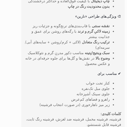
چاپ دیجیتال
با کیفیت فوق‌العاده و حداکثر درخشندگی
بدون محدودیت رنگ در چاپ
🎨 ویژگی‌های طراحی «نارین»
نقشه سنتی
با قاب‌بندی‌های ترنج‌گونه و جزئیات ریز
زمینه لاکیِ گرم و ترند
با رگه‌های روشن برای عمق و
جذابیت بیشتر
ترکیب رنگ متعادل
(لاکی + کرم/روشن + سایه‌های آبی/
سرمه‌ای)
سبک وینتیج/پتینه
مناسب دکور مدرنِ گرم و نئوکلاسیک
وضوح بالا
در نقش‌ها و گل‌ها برای جلوه حرفه‌ای در خانه
و عکس محصول
✔ مناسب برای
کنار تخت خواب
جلوی مبل تک‌نفره
جلوی سینک آشپزخانه
راهرو و فضاهای کم‌عرض
زیر میز ناهارخوری (در صورت انتخاب فرشینه)
کلمات کلیدی:
فرشینه، فرشینه مخمل، فرشینه ضد لغزش، فرشینه رنگ ثابت،
فرشینه قابل شستشو،