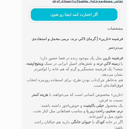
تماس مستقیم
ویدئوی محصولات
اینستاگرام
بله
اگر اعتبارت کمه اینجا رو بخون
مشخصات
فرشینه «نارین» | گرمای لاکیِ ترند، نرمی مخمل و استفاده‌ی
بی‌دردسر
فرشینه نارین
مثل یک موجود زنده در فضا حضور دارد؛
با
زمینه لاکیِ ترند
و نقش‌های اصیلِ ایرانی در سبک
وینتیج/پتینه
.
نتیجه؟ یک فرشینه چشمگیر و گرم که هم خانه را لوکس‌تر
نشان می‌دهد،
هم به‌خاطر چرک‌تاب بودنِ طرح، برای استفاده روزمره انتخاب
فوق‌العاده‌ای است.
«نارین» مخصوص کسانی است که می‌خواهند با
هزینه کمتر
نسبت به فرش،
یک محصول
خیلی باکیفیت
و خوش‌پاخور داشته باشند:
نرم، ضخیم، راحت زیر پا
و مناسب فضاهایی مثل کنار تخت،
جلوی مبل و آشپزخانه.
اگر در خانه
کودک
یا
حیوان خانگی
دارید هم خیالتان راحت
باشد؛