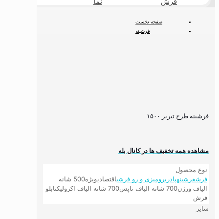
فرش
نما
طبیعی
صفحه نخست
فرشینه
فرشینه کلاسیک
فرشینه طرح تبریز ۱۵۰۰
فرشینه طرح تبریز ۱۵۰۰
مشاهده همه تخفیف ها در کانال بله
نوع محصول
فرش
فرشینه
پادری
رومیزی و رو فرشی
اقتصادی
ویژه
500 شانه
الیاف ورژن
700 شانه الیاف تاپس
700 شانه الیاف اکرولیک
تابلو
فرش
سایز