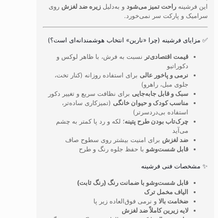
این فرشینه
راحت تمیز می‌شود
و به‌دلیل
زیره ضد لغزش
روی
سرامیک و پارکت سر نمی‌خورد.
✅ مزایای فرشینه (چرا «نارین» انتخاب هوشمندانه‌ای است؟)
قیمت اقتصادی‌تر
نسبت به فرش، با ظاهر لوکس و
دکوراتیو
نرمی و پاخور عالی
برای استفاده روزانه (کنار تخت،
جلوی مبل، راهرو)
سبک و قابل جابه‌جایی
برای نظافت سریع و تغییر دکور
مناسب کودک و حیوان خانگی
(تمیزکاری ساده‌تر،
استفاده بی‌دردسرتر)
چرک‌تاب بودن طرح پتینه
؛ لکه و رد پا کمتر به چشم
می‌آید
ضد لغزش
برای امنیت بیشتر روی سطوح صاف
قابل شست‌وشو
با حفظ جلوه رنگ و طرح
✨ مشخصات فنی فرشینه
قابل شست‌وشو با ضمانت رنگ (رنگ ثابت)
الیاف مخمل ترک
ضخامت بالا
و نرمی فوق‌العاده زیر پا
لایه زیرین کاملاً ضد لغزش