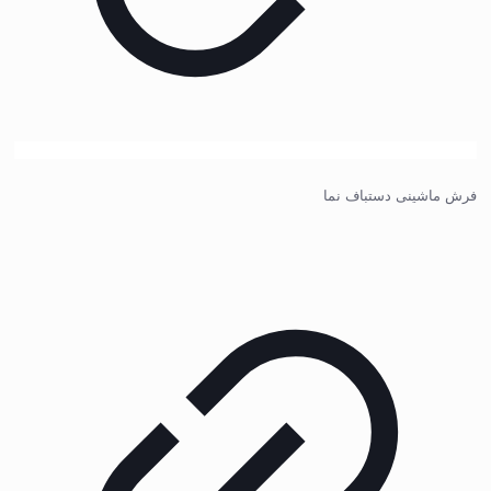
فرش ماشینی دستباف نما