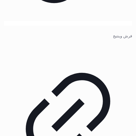
فرش وینتیج