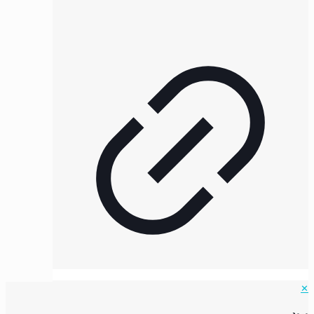
✕
ورود