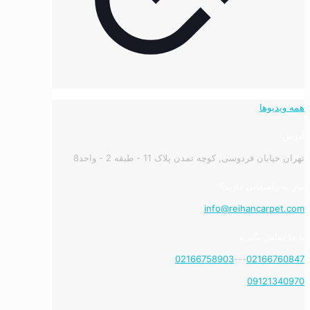
همه ویدیوها
آدرس:
تهران خیابان فردوسی, کوچه تمدن پلاک 11 - طبقه 2 - واحد8
نیاز به راهنمایی دارید؟
info@reihancarpet.com
با ما تماس بگیرید
02166758903
---
02166760847
09121340970