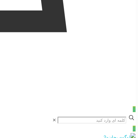
0
✕
0