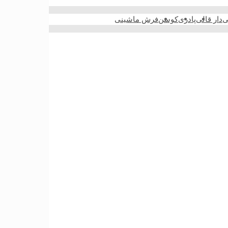
ی
دار قالی
پادری
کوسن
فرش ماشینی