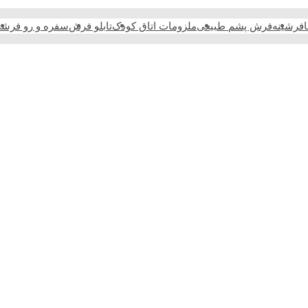
فرشینه
فرش پشم طبیعی
ملزومات اتاق کودک
تابلو فرش
سفره و رو فرش