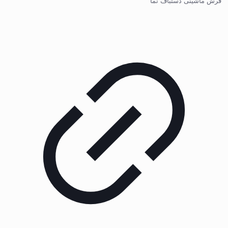
فرش ماشینی دستباف نما