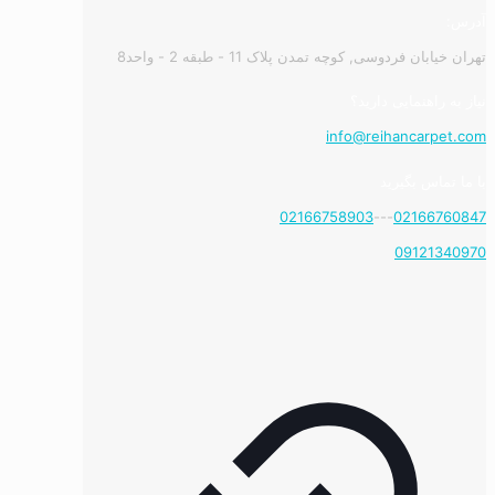
آدرس:
تهران خیابان فردوسی, کوچه تمدن پلاک 11 - طبقه 2 - واحد8
نیاز به راهنمایی دارید؟
info@reihancarpet.com
با ما تماس بگیرید
02166758903
---
02166760847
09121340970