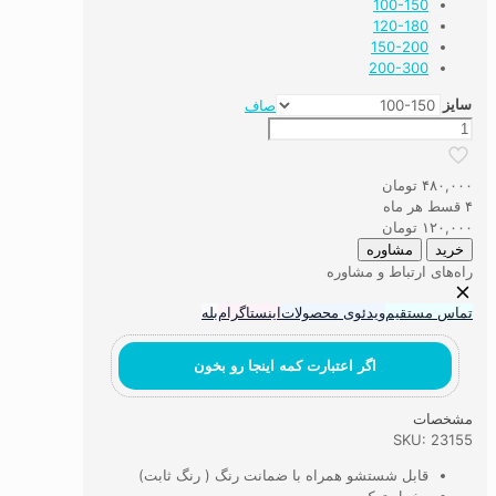
100-150
120-180
150-200
200-300
سایز
صاف
فرشینه
اتاق
کودک
۴۸۰,۰۰۰
تومان
انیمیشن
۴ قسط هر ماه
شجاع
۱۲۰,۰۰۰
تومان
عدد
خرید
مشاوره
راه‌های ارتباط و مشاوره
تماس مستقیم
ویدئوی محصولات
اینستاگرام
بله
اگر اعتبارت کمه اینجا رو بخون
مشخصات
SKU: 23155
قابل شستشو همراه با ضمانت رنگ ( رنگ ثابت)