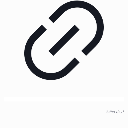
فرش وینتیج