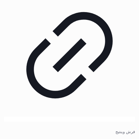
فرش وینتیج