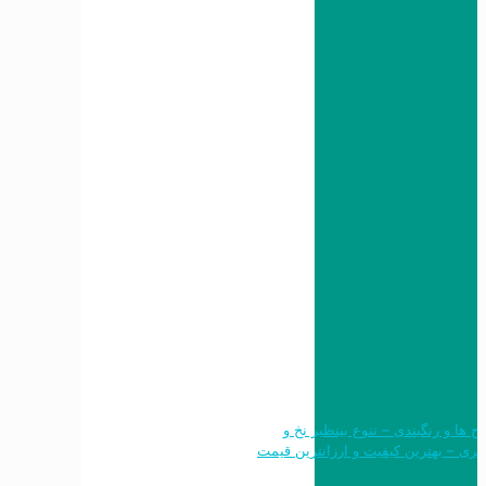
 طرح ها و رنگبندی – تنوع بینظیر نخ و