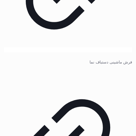
فرش ماشینی دستباف نما