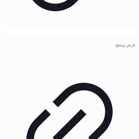
فرش وینتیج