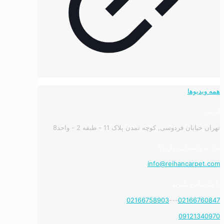
همه ویدیوها
آدرس:
تهران خیابان فردوسی, کوچه تمدن پلاک 11 - طبقه 2 - واحد8
نیاز به راهنمایی دارید؟
info@reihancarpet.com
با ما تماس بگیرید
02166758903
---
02166760847
09121340970