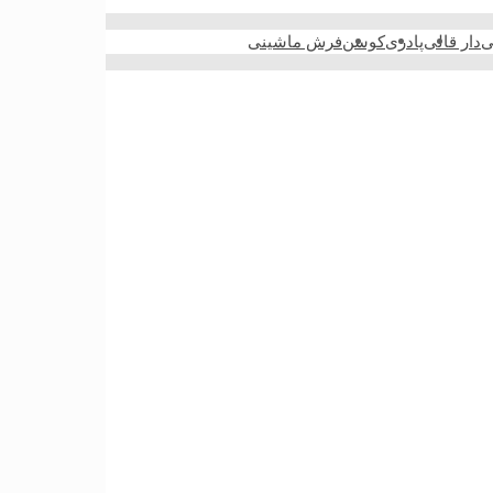
ی
دار قالی
پادری
کوسن
فرش ماشینی