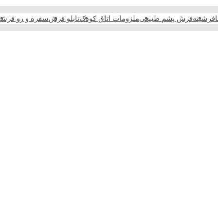
فرشینه
فرش پشم طبیعی
ملزومات اتاق کودک
تابلو فرش
سفره و رو فرش