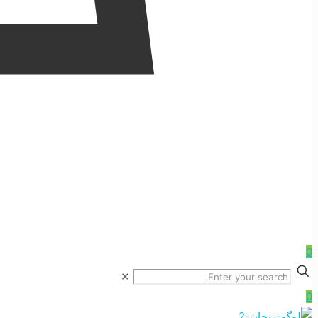
0
✕
0