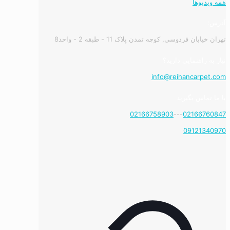
همه ویدیوها
آدرس:
تهران خیابان فردوسی, کوچه تمدن پلاک 11 - طبقه 2 - واحد8
نیاز به راهنمایی دارید؟
info@reihancarpet.com
با ما تماس بگیرید
02166758903
---
02166760847
09121340970