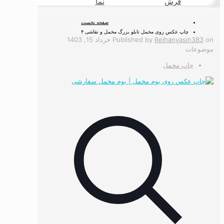
فرش
نما
طبیعی
صفحه نخست
چاپ عکس روی مخمل تابلو بزرگ مخمل و نقاشی ۴
on
Reihanyasin383
Published by
خرداد 15, 1403
موضوعات
چاپ مخمل