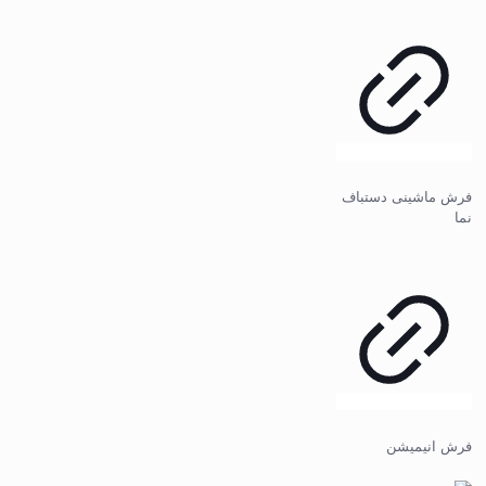
فرش ماشینی دستباف
نما
فرش انیمیشن