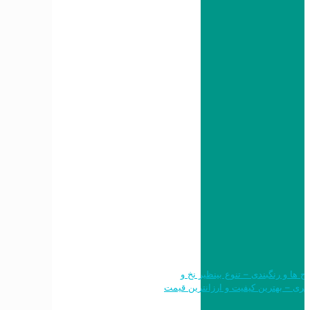
 طرح ها و رنگبندی – تنوع بینظیر نخ و