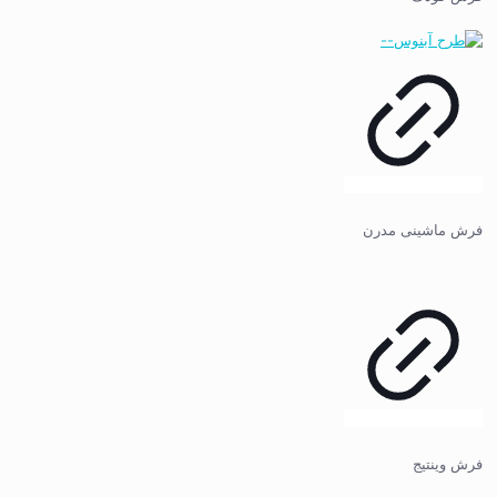
فرش ماشینی مدرن
فرش وینتیج