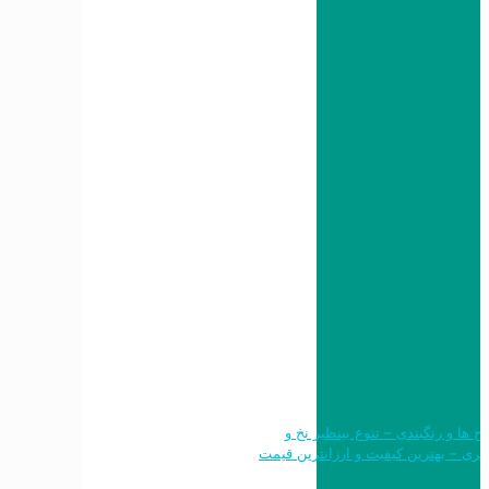
 طرح ها و رنگبندی – تنوع بینظیر نخ و