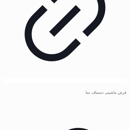
فرش ماشینی دستباف نما