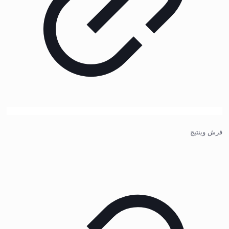
فرش وینتیج