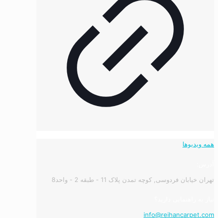
همه ویدیوها
آدرس:
تهران خیابان فردوسی, کوچه تمدن پلاک 11 - طبقه 2 - واحد8
نیاز به راهنمایی دارید؟
info@reihancarpet.com