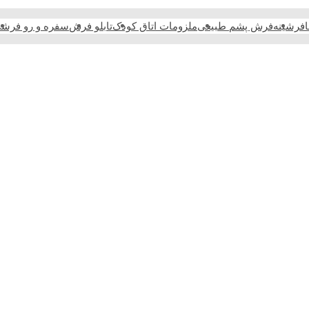
فرشینه
فرش پشم طبیعی
ملزومات اتاق کودک
تابلو فرش
سفره و رو فرش