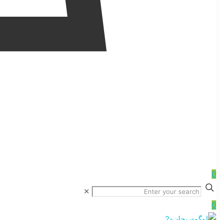
0
✕
0