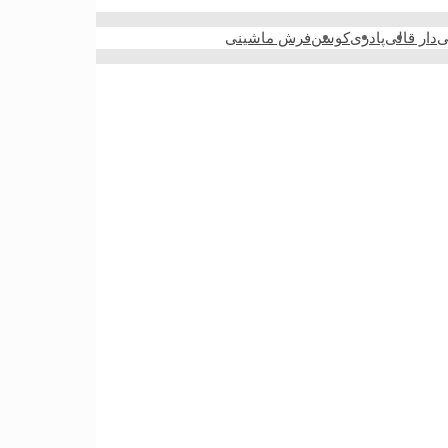
ی
دار قالی
پادری
کوسن
فرش ماشینی