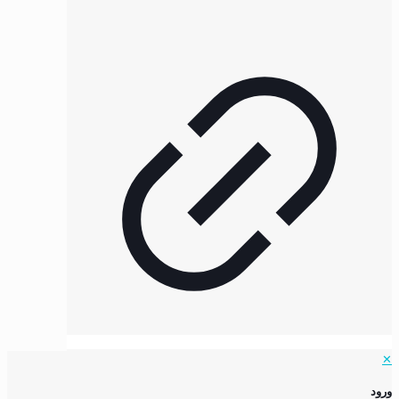
✕
ورود