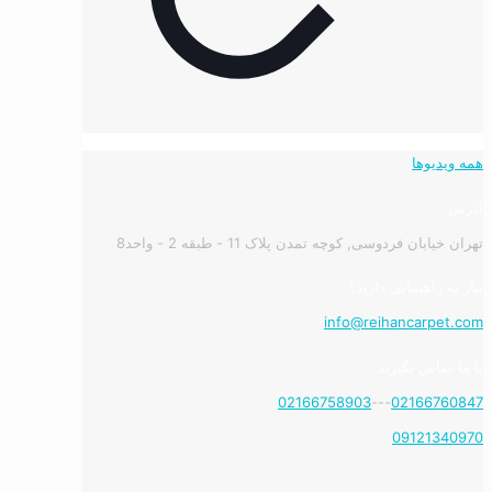
همه ویدیوها
آدرس:
تهران خیابان فردوسی, کوچه تمدن پلاک 11 - طبقه 2 - واحد8
نیاز به راهنمایی دارید؟
info@reihancarpet.com
با ما تماس بگیرید
02166758903
---
02166760847
09121340970