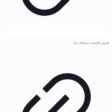
فرش ماشینی دستباف نما