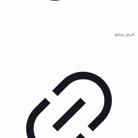
فرش وینتیج