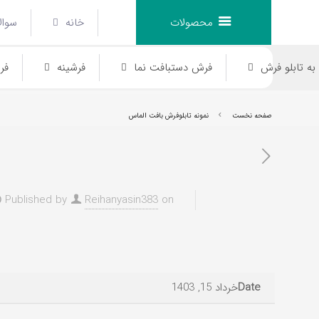
محصولات
خانه
سوال
ه تابلو فرش
فرش دستبافت نما
فرشینه
فر
صفحه نخست
نمونه تابلوفرش بافت الماس
Published by
Reihanyasin383
on
فرش انیمیشن
Date
خرداد 15, 1403