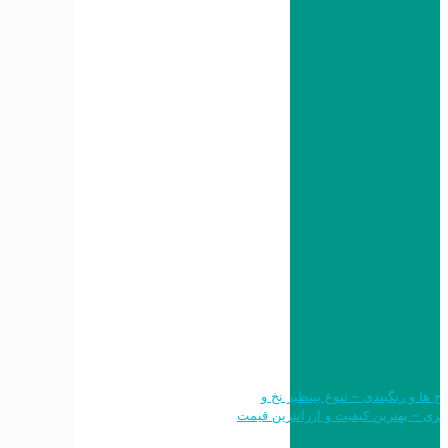
 طرح ها و رنگبندی – تنوع بینظیر نخ و