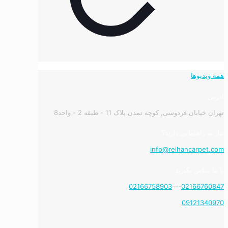
همه ویدیوها
آدرس:
تهران خیابان فردوسی, کوچه تمدن پلاک 11 - طبقه 2 - واحد8
نیاز به راهنمایی دارید؟
info@reihancarpet.com
با ما تماس بگیرید
02166758903
---
02166760847
09121340970