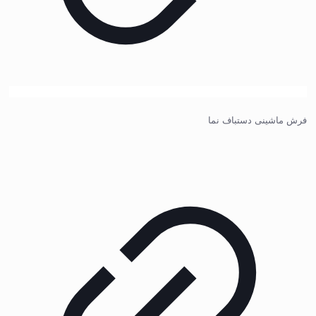
فرش ماشینی دستباف نما