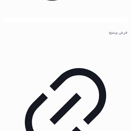
فرش وینتیج