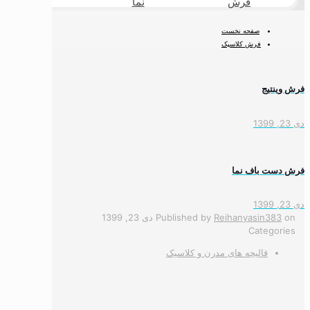
فرش
نما
طبیعی
صفحه نخست
فرش کلاسیک
فرش وینتیج
دی 23, 1399
فرش دست باف نما
دی 23, 1399
on
Reihanyasin383
Published by
دی 23, 1399
Categories
قالیچه های مدرن و کلاسیک