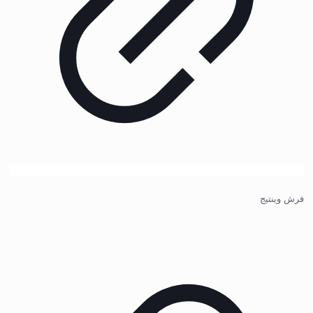
فرش وینتیج