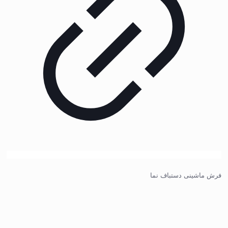
فرش ماشینی دستباف نما