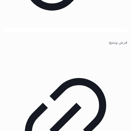
فرش وینتیج