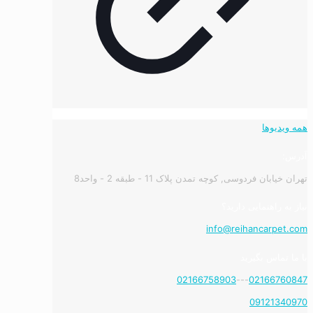
همه ویدیوها
آدرس:
تهران خیابان فردوسی, کوچه تمدن پلاک 11 - طبقه 2 - واحد8
نیاز به راهنمایی دارید؟
info@reihancarpet.com
با ما تماس بگیرید
02166758903
---
02166760847
09121340970