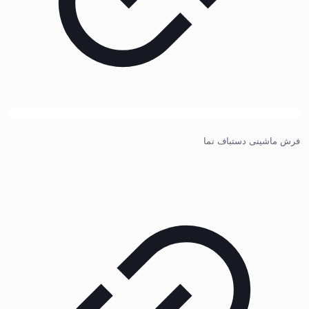
فرش ماشینی دستباف نما