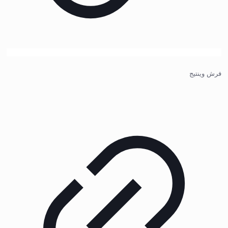
فرش وینتیج