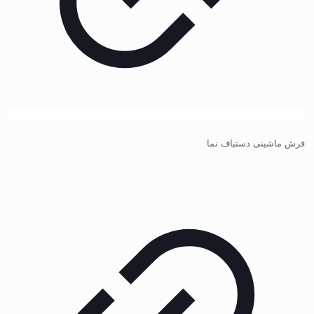
فرش ماشینی دستباف نما