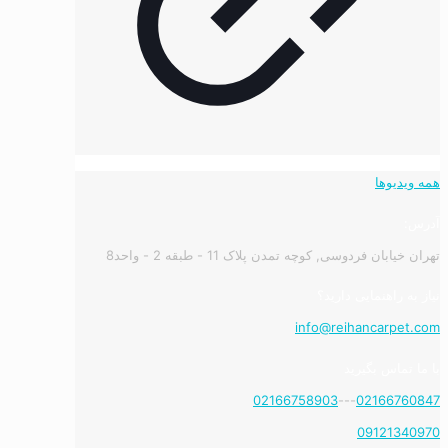
همه ویدیوها
آدرس:
تهران خیابان فردوسی, کوچه تمدن پلاک 11 - طبقه 2 - واحد8
نیاز به راهنمایی دارید؟
info@reihancarpet.com
با ما تماس بگیرید
02166758903
---
02166760847
09121340970