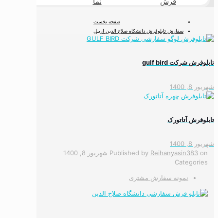
فرش
نما
طبیعی
صفحه نخست
سفارش تابلوفرش دانشکاه صلاح الدین اربیل
تابلوفرش شرکت gulf bird
شهریور 8, 1400
تابلوفرش آتاتورک
شهریور 8, 1400
on
Reihanyasin383
Published by
شهریور 8, 1400
Categories
نمونه سفارش مشتری