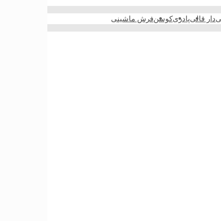
ی
دار قالی
پادری
کوسن
فرش ماشینی