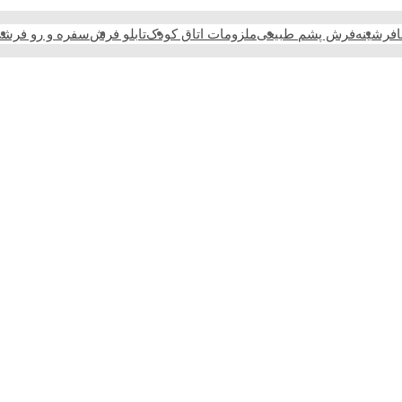
فرشینه
فرش پشم طبیعی
ملزومات اتاق کودک
تابلو فرش
سفره و رو فرش