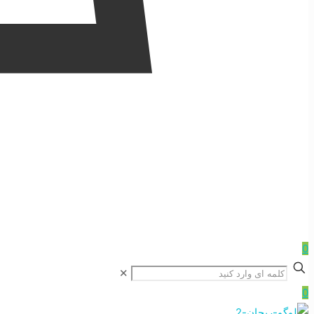
0
✕
0