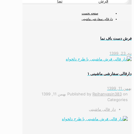
فرش
نما
طبیعی
صفحه نخست
دارقالی سفارشی ماشینی
فرش دست باف نما
دی 23, 1399
دارقالی سفارشی ماشینی ۱
بهمن 11, 1399
on
Reihanyasin383
Published by
بهمن 11, 1399
Categories
دار قالی ماشینی