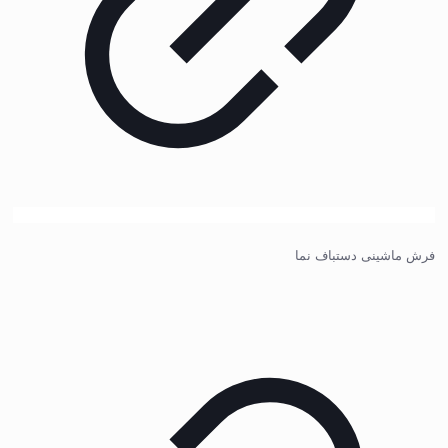
فرش ماشینی دستباف نما