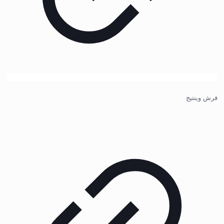
فرش وینتیج