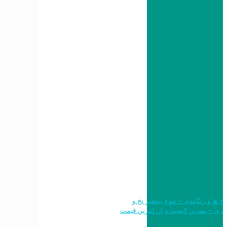
 طرح ها و رنگبندی – تنوع بینظیر نخ و