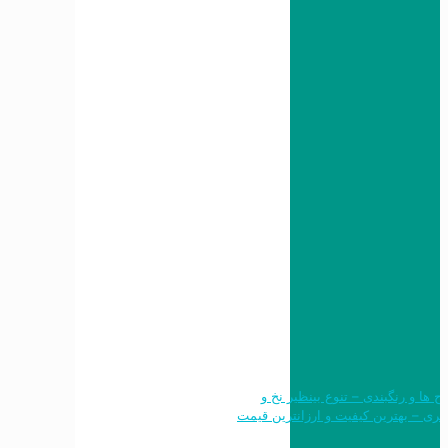
 طرح ها و رنگبندی – تنوع بینظیر نخ و