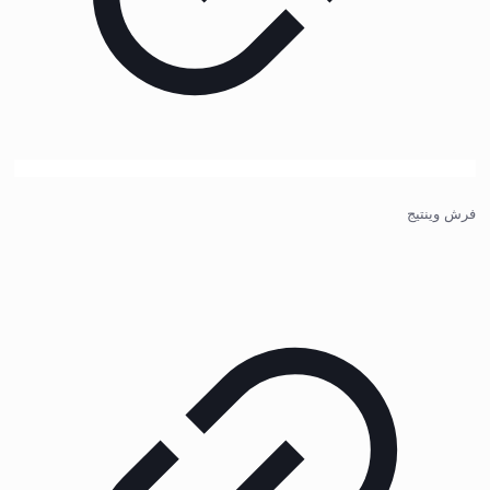
فرش وینتیج