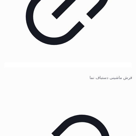
فرش ماشینی دستباف نما