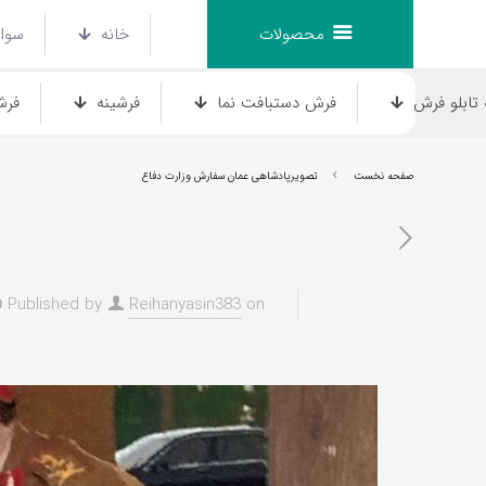
محصولات
خانه
سوال
تابلو فرش
فرش دستبافت نما
فرشینه
فرش
صفحه نخست
تصویرپادشاهی عمان سفارش وزارت دفاع
Published by
Reihanyasin383
on