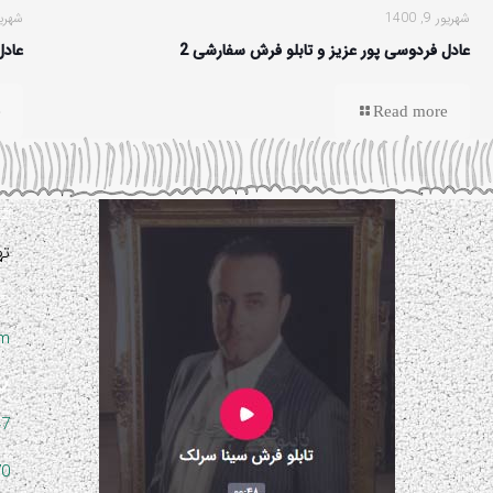
شهریور 9, 1400
شهریور 9,
عادل فردوسی پور عزیز و تابلو فرش سفارشی 2
عادل
e
Read more
ته
om
47
70