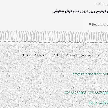
 1400
 فردوسی پور عزیز و تابلو فرش سفارشی
Read mor
آدرس:
ران خیابان فردوسی, کوچه تمدن پلاک 11 - طبقه 2 - واحد8
نیاز به راهنمایی دارید؟
info@reihancarpet.c
با ما تماس بگیرید
02166758903
---
021667608
091213409