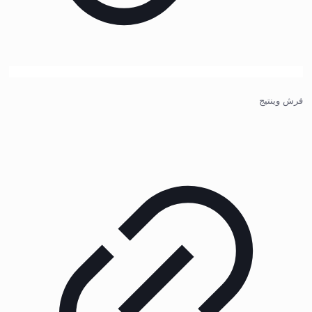
فرش وینتیج