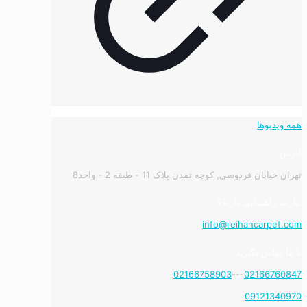
همه ویدیوها
آدرس:
تهران خیابان فردوسی, کوچه تمدن پلاک 11 - طبقه 2 - واحد8
نیاز به راهنمایی دارید؟
info@reihancarpet.com
با ما تماس بگیرید
02166758903
---
02166760847
09121340970