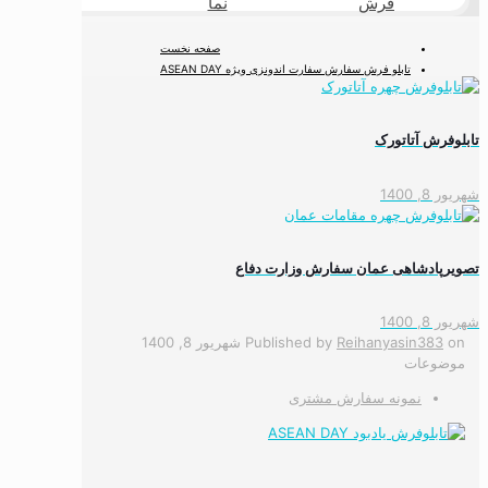
فرش
نما
طبیعی
صفحه نخست
تابلو فرش سفارش سفارت اندونزی ویژه ASEAN DAY
تابلوفرش آتاتورک
شهریور 8, 1400
تصویرپادشاهی عمان سفارش وزارت دفاع
شهریور 8, 1400
on
Reihanyasin383
Published by
شهریور 8, 1400
موضوعات
نمونه سفارش مشتری