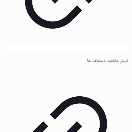
فرش ماشینی دستباف نما