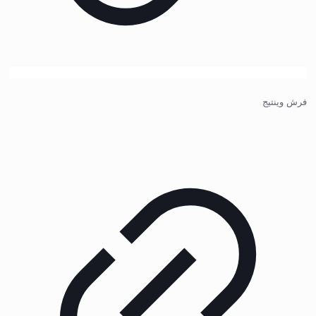
فرش وینتیج