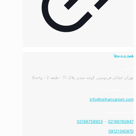
همه ویدیوها
آدرس:
تهران خیابان فردوسی, کوچه تمدن پلاک 11 - طبقه 2 - واحد8
نیاز به راهنمایی دارید؟
info@reihancarpet.com
با ما تماس بگیرید
02166758903
---
02166760847
09121340970