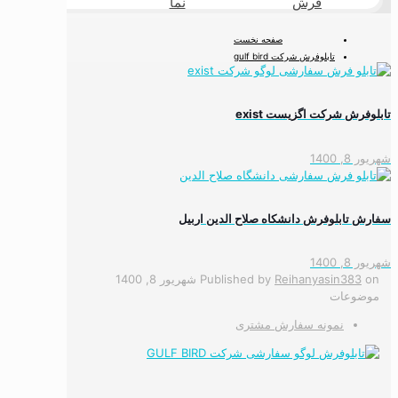
فرش
نما
طبیعی
صفحه نخست
تابلوفرش شرکت gulf bird
تابلوفرش شرکت اگزیست exist
شهریور 8, 1400
سفارش تابلوفرش دانشکاه صلاح الدین اربیل
شهریور 8, 1400
on
Reihanyasin383
Published by
شهریور 8, 1400
موضوعات
نمونه سفارش مشتری