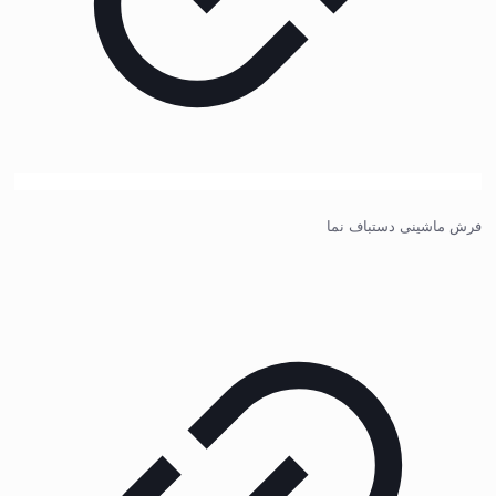
فرش ماشینی دستباف نما