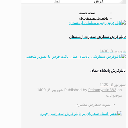
فرش
نما
طبیعی
صفحه نخست
تابلوفرش استاد شجریان
تابلو فرش سفارش سفارت ارمنستان
شهریور 8, 1400
تابلوفرش پادشاه عمان
شهریور 8, 1400
on
Reihanyasin383
Published by
شهریور 8, 1400
موضوعات
نمونه سفارش مشتری