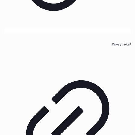
فرش وینتیج