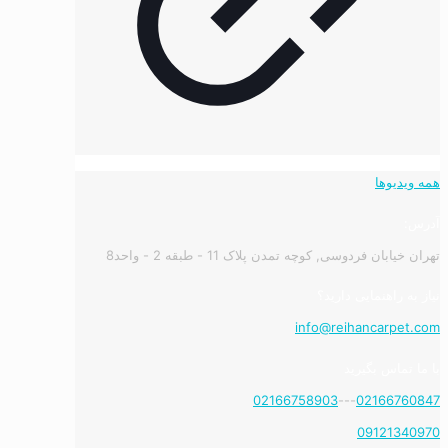
همه ویدیوها
آدرس:
تهران خیابان فردوسی, کوچه تمدن پلاک 11 - طبقه 2 - واحد8
نیاز به راهنمایی دارید؟
info@reihancarpet.com
با ما تماس بگیرید
02166758903
---
02166760847
09121340970