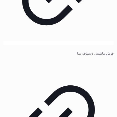
فرش ماشینی دستباف نما