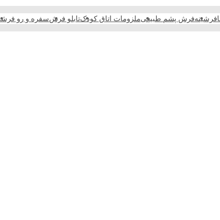
فرشینه
فرش پشم طبیعی
ملزومات اتاق کودک
تابلو فرش
سفره و رو فرش