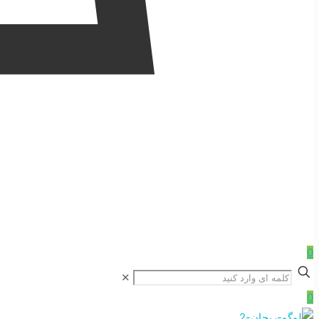
0
✕
0