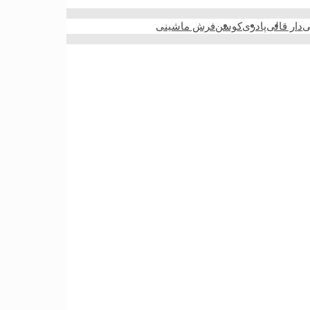
ی
دار قالی
پادری
کوسن
فرش ماشینی