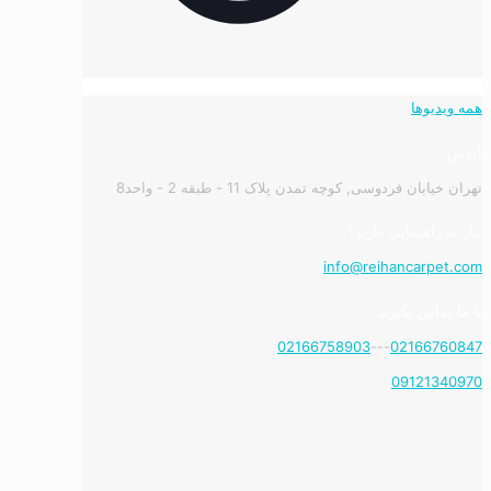
همه ویدیوها
آدرس:
تهران خیابان فردوسی, کوچه تمدن پلاک 11 - طبقه 2 - واحد8
نیاز به راهنمایی دارید؟
info@reihancarpet.com
با ما تماس بگیرید
02166758903
---
02166760847
09121340970