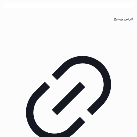
فرش وینتیج