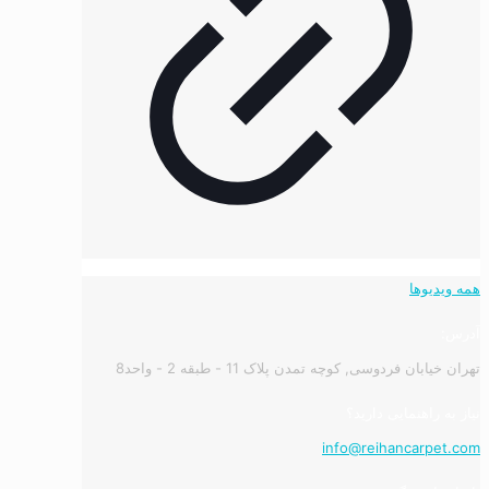
همه ویدیوها
آدرس:
تهران خیابان فردوسی, کوچه تمدن پلاک 11 - طبقه 2 - واحد8
نیاز به راهنمایی دارید؟
info@reihancarpet.com