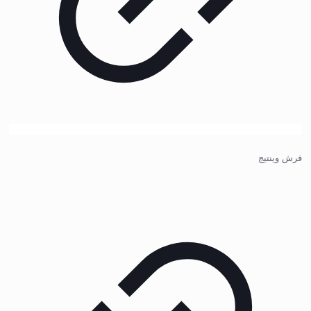
فرش وینتیج