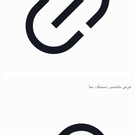
فرش ماشینی دستباف نما