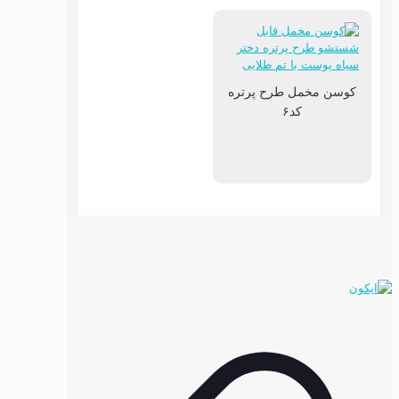
کوسن مخمل طرح پرتره
کد۶