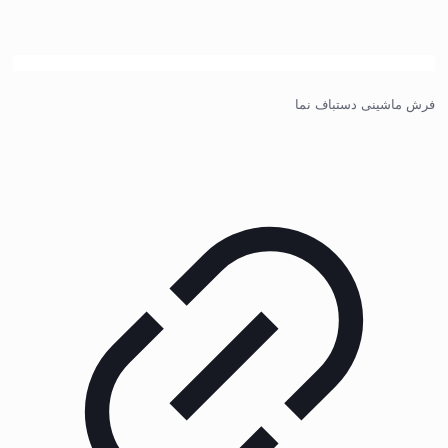
فرش ماشینی دستباف نما