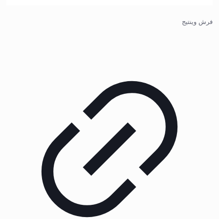
فرش وینتیج