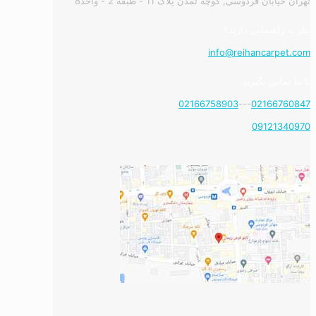
تهران خیابان فردوسی, کوچه تمدن پلاک 11 - طبقه 2 - واحد8
نیاز به راهنمایی دارید؟
info@reihancarpet.com
با ما تماس بگیرید
02166758903
---
02166760847
09121340970