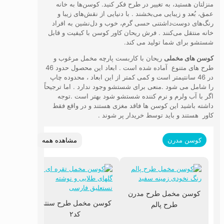
منزلتان هستید، به تغییر در طرح فکر کنید. کوسن‌ها به خانه
عمق، بُعد و زیبایی می‌بخشند . با دنیایی از نقش‌های زیبا و
رنگ‌های دوست‌داشتنی حسی گرم، خوب و دل‌نشین به افراد
خانه منتقل می‌کنند . فرش ریحان کاور کوسن با کیفیت و قابل
شستشو برای شما تولید می کند.
کوسن های مخملی
ریحان با کاربست پارچه مخمل مرغوب و
طرح های متنوع آماده شده است . ابعاد این محصول حدود 46
در 46 سانتیمتر است و کمی کمتر از این ابعاد ، محدوده چاپ
را شامل می شود .منعی برای شستشو وجود ندارد . اما ترجیحاً
اگر با آب ولرم و نرم کننده شستشو شود بهتر است .توجه
داشته باشید این کوسن ها فاقد مغزی هستند و در واقع فقط
کاور هستند و باید توسط خریدار پر شوند .
مشاهده همه
کوسن مدرن
کوسن مخمل طرح مدرن
کوسن مخمل طرح سنتی
طرح پالم
کد۲