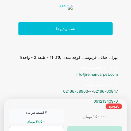
همه ویدیوها
تابلوفرش فرانسوی
آدرس:
تهران خیابان فردوسی, کوچه تمدن پلاک 11 - طبقه 2 - واحد8
نیاز به راهنمایی دارید؟
info@reihancarpet.com
با ما تماس بگیرید
02166758903
---
02166760847
09121340970
ناموجود
۴ قسط هر ماه
۲۵۰,۰۰۰
تومان
۶۲,۵۰۰
تومان