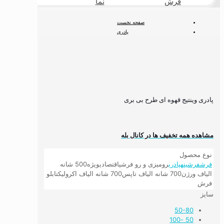
فرش
نما
طبیعی
صفحه نخست
پادری
پادری وینتیج قهوه ای طرح بی بری
پادری وینتیج قهوه ای طرح بی بری
مشاهده همه تخفیف ها در کانال بله
نوع محصول
فرش
فرشینه
پادری
رومیزی و رو فرشی
اقتصادی
ویژه
500 شانه
الیاف ورژن
700 شانه الیاف تاپس
700 شانه الیاف اکرولیک
تابلو
فرش
سایز
50-80
50 -100