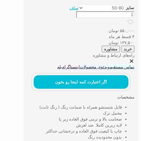
سایز
صاف
پادری
وینتیج
قهوه
۵۵۰,۰۰۰
تومان
ای
۴ قسط هر ماه
طرح
۱۳۷,۵۰۰
تومان
بی
خرید
مشاوره
بری
راه‌های ارتباط و مشاوره
عدد
تماس مستقیم
ویدئوی محصولات
اینستاگرام
بله
اگر اعتبارت کمه اینجا رو بخون
مشخصات
قابل شستشو همراه با ضمانت رنگ ( رنگ ثابت)
مخمل ترک
ضخامت بالا و نرمی فوق العاده زیر پا
لایه زیرین کاملا ضد لعزش
چاپ با کیفیت فوق العاده و درخشانی حداکثر
بدون محدودیت رنگ