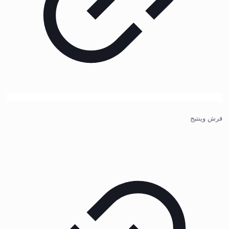
فرش وینتیج