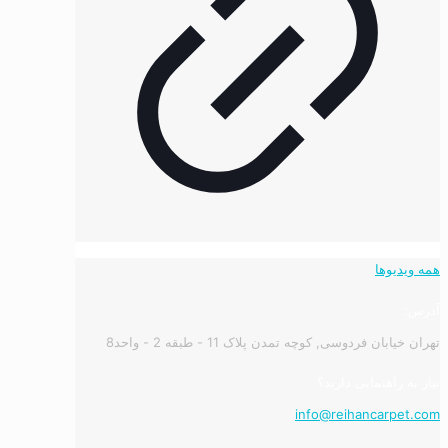
همه ویدیوها
آدرس:
تهران خیابان فردوسی, کوچه تمدن پلاک 11 - طبقه 2 - واحد8
نیاز به راهنمایی دارید؟
info@reihancarpet.com