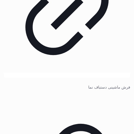
فرش ماشینی دستباف نما