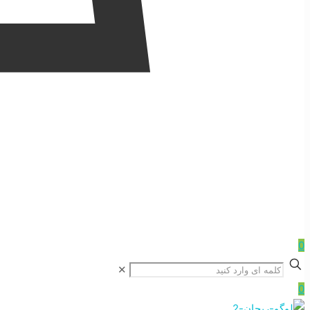
0
✕
0