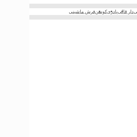
ی
دار قالی
پادری
کوسن
فرش ماشینی