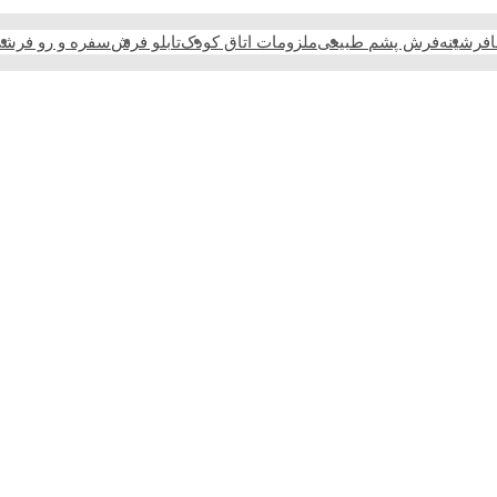
فرشینه
فرش پشم طبیعی
ملزومات اتاق کودک
تابلو فرش
سفره و رو فرش