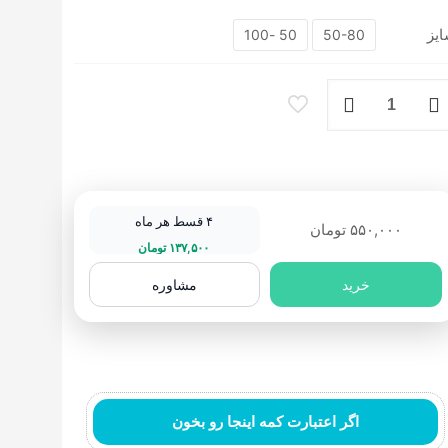
یز
50 -100
50-80
دری
نتیج
رح
انسوی
کد۴
۴ قسط هر ماه
۵۵۰,۰۰۰
تومان
د
۱۳۷,۵۰۰
تومان
ستباف نما
فرش انیمیشن
خرید
مشاوره
اگر اعتبارت کمه اینجا رو بخون