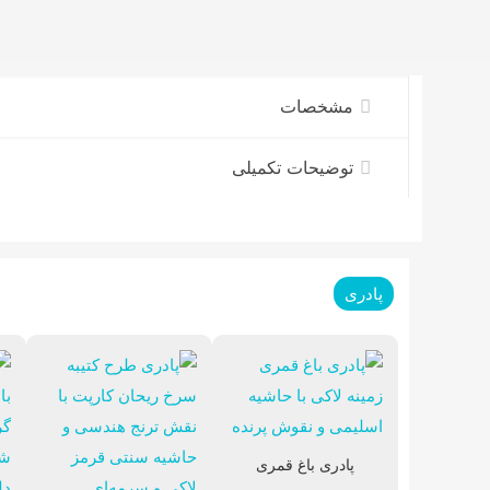
مشخصات
توضیحات تکمیلی
پادری
پادری باغ قمری