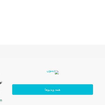
ته
سفره و رو فرشی
همه ویدیوها
om