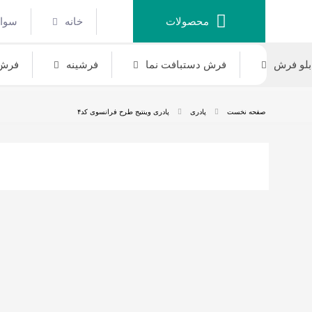
محصولات
خانه
سوال
بلو فرش
فرش دستبافت نما
فرشینه
فرش 
صفحه نخست
پادری
پادری وینتیج طرح فرانسوی کد۴