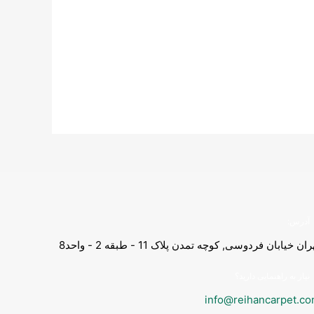
آدرس:
ران خیابان فردوسی, کوچه تمدن پلاک 11 - طبقه 2 - واحد8
نیاز به راهنمایی دارید؟
info@reihancarpet.c