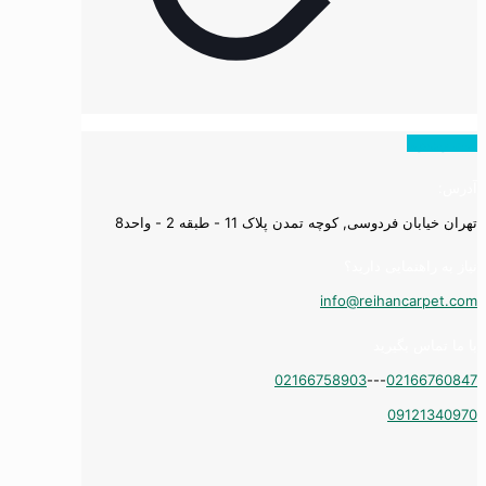
همه ویدیوها
آدرس:
تهران خیابان فردوسی, کوچه تمدن پلاک 11 - طبقه 2 - واحد8
نیاز به راهنمایی دارید؟
info@reihancarpet.com
با ما تماس بگیرید
02166758903
---
02166760847
09121340970