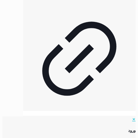
✕
ورود