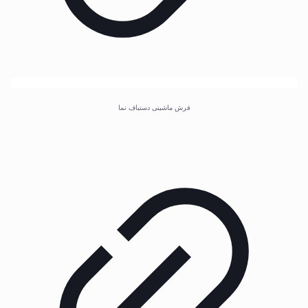
فرش ماشینی دستباف نما