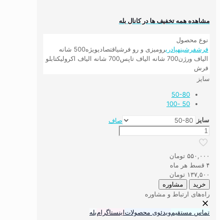
مشاهده همه تخفیف ها در کانال بله
نوع محصول
فرش
فرشینه
پادری
رومیزی و رو فرشی
اقتصادی
ویژه
500 شانه
الیاف ورژن
700 شانه الیاف تاپس
700 شانه الیاف اکرولیک
تابلو
فرش
سایز
50-80
50 -100
سایز
صاف
پادری
مدرن
طرح
۵۵۰,۰۰۰
تومان
سایه
۴ قسط هر ماه
خاکستری
۱۳۷,۵۰۰
تومان
عدد
خرید
مشاوره
راه‌های ارتباط و مشاوره
تماس مستقیم
ویدئوی محصولات
اینستاگرام
بله