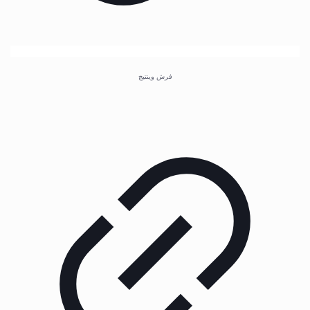
فرش وینتیج