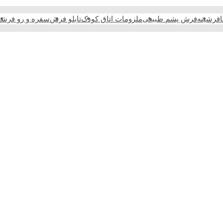
فرشینه
فرش پشم طبیعی
ملزومات اتاق کودک
تابلو فرش
سفره و رو فرش