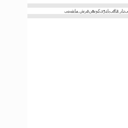
ی
دار قالی
پادری
کوسن
فرش ماشینی