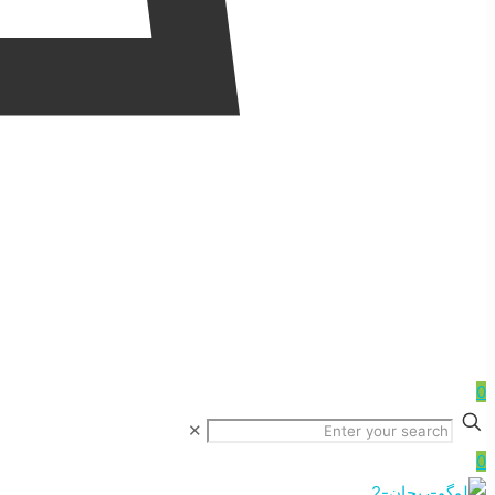
0
✕
0